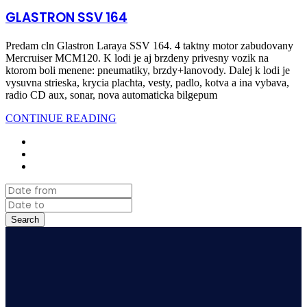
GLASTRON SSV 164
Predam cln Glastron Laraya SSV 164. 4 taktny motor zabudovany
Mercruiser MCM120. K lodi je aj brzdeny privesny vozik na
ktorom boli menene: pneumatiky, brzdy+lanovody. Dalej k lodi je
vysuvna strieska, krycia plachta, vesty, padlo, kotva a ina vybava,
radio CD aux, sonar, nova automaticka bilgepum
CONTINUE READING
Search