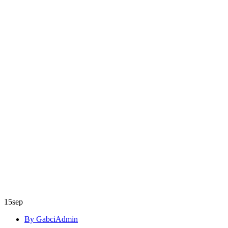
15
sep
By GabciAdmin